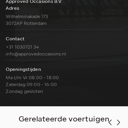
Approved Occasions B.V.
Adres
Wilhelminakade 173
3072AP Rotterdam
Contact
+31 1030721 34
info@approvedoccasions.nl
Openingstijden
Ma t/m Vr 08:00 - 18:00
Zaterdag 09:00 - 16:00
Zondag gesloten
Gerelateerde voertuigen