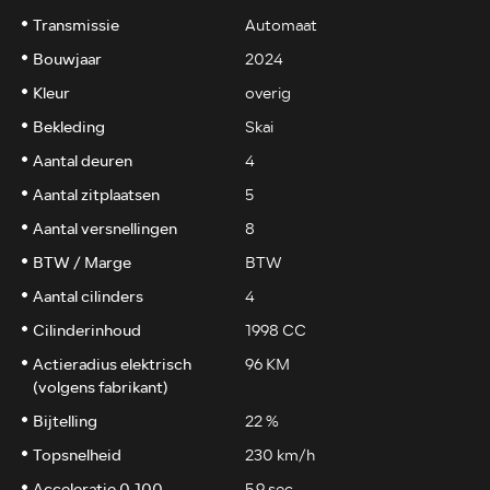
Transmissie
Automaat
Bouwjaar
2024
Kleur
overig
Bekleding
Skai
Aantal deuren
4
Aantal zitplaatsen
5
Aantal versnellingen
8
BTW / Marge
BTW
Aantal cilinders
4
Cilinderinhoud
1998 CC
Actieradius elektrisch
96 KM
(volgens fabrikant)
Bijtelling
22 %
Topsnelheid
230 km/h
Acceleratie 0-100
5.9 sec.