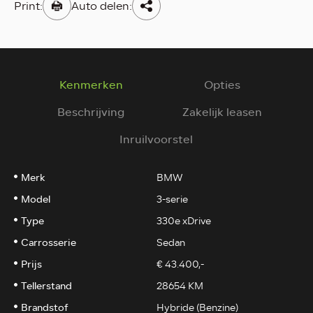
Print:
Auto delen:
Kenmerken
Opties
Beschrijving
Zakelijk leasen
Inruilvoorstel
Merk
BMW
Model
3-serie
Type
330e xDrive
Carrosserie
Sedan
Prijs
€ 43.400,-
Tellerstand
28654 KM
Brandstof
Hybride (Benzine)