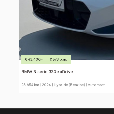
€ 43.400,-
€ 578 p.m.
BMW 3-serie 330e xDrive
28.654 km | 2024 | Hybride (Benzine) | Automaat