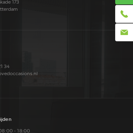
kade 173
tterdam
1 34
vedoccasions.nl
ijden
08:00 - 18:00