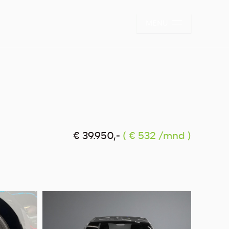
MENU
€ 39.950,-
( € 532 /mnd )