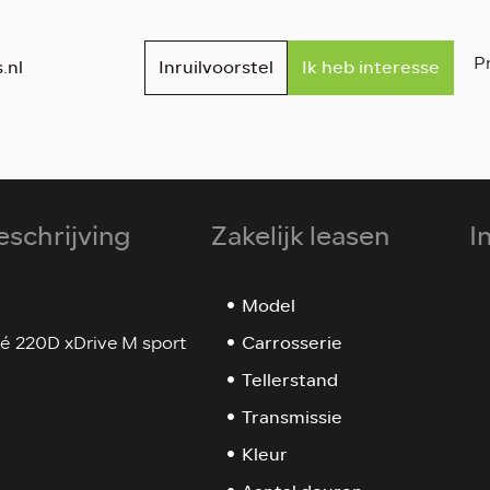
Pr
.nl
Inruilvoorstel
Ik heb interesse
eschrijving
Zakelijk leasen
I
Model
Carrosserie
é 220D xDrive M sport
Tellerstand
Transmissie
Kleur