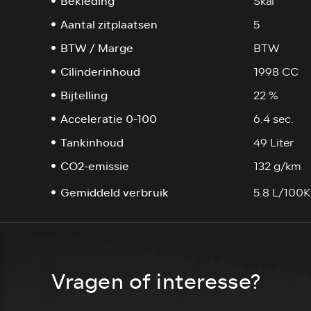
Bekleding
Skai
Aantal zitplaatsen
5
BTW / Marge
BTW
Cilinderinhoud
1998 CC
Bijtelling
22 %
Acceleratie 0-100
6.4 sec.
Tankinhoud
49 Liter
CO2-emissie
132 g/km
Gemiddeld verbruik
5.8 L/100
Vragen of interesse?