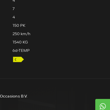
4
7
4
150 PK
250 km/h
1540 KG
6d-TEMP
Occasions B.V.