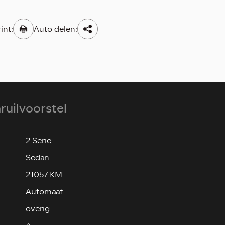
int:
Auto delen:
nruilvoorstel
2 Serie
Sedan
21057 KM
Automaat
overig