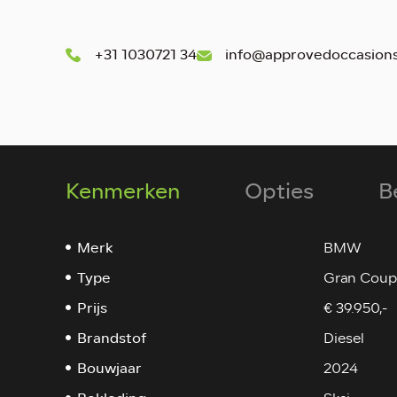
+31 1030721 34
info@approvedoccasions
Kenmerken
Opties
B
Merk
BMW
Type
Gran Coup
Prijs
€ 39.950,-
Brandstof
Diesel
Bouwjaar
2024