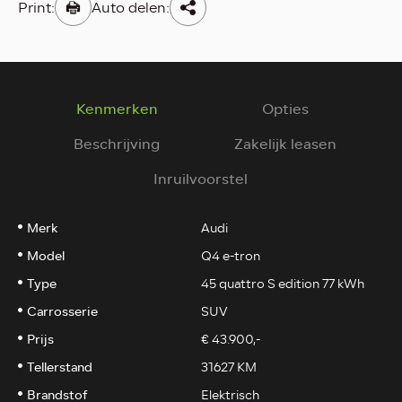
Print:
Auto delen:
Kenmerken
Opties
Beschrijving
Zakelijk leasen
Inruilvoorstel
Merk
Audi
Model
Q4 e-tron
Type
45 quattro S edition 77 kWh
Carrosserie
SUV
Prijs
€ 43.900,-
Tellerstand
31627 KM
Brandstof
Elektrisch