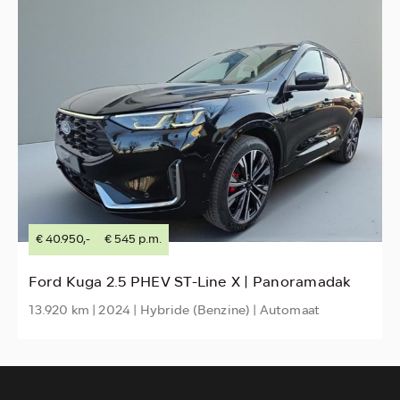
€ 40.950,-
€ 545 p.m.
Ford Kuga 2.5 PHEV ST-Line X | Panoramadak
13.920 km | 2024 | Hybride (Benzine) | Automaat
1