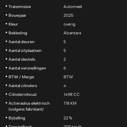
Transmissie
Automaat
Bouwjaar
2025
Kleur
overig
Bekleding
Alcantara
Aantal deuren
5
Aantal zitplaatsen
5
Aantal sleutels
2
Aantal versnellingen
6
BTW / Marge
BTW
Aantal cilinders
4
Cilinderinhoud
1498 CC
Actieradius elektrisch
118 KM
(volgens fabrikant)
Bijtelling
22 %
Topsnelheid
205 km/h