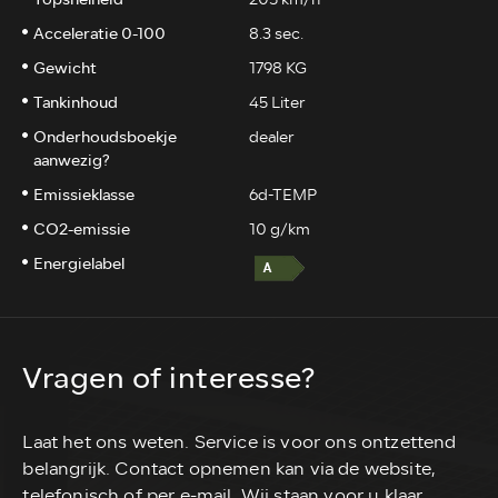
Acceleratie 0-100
8.3 sec.
Gewicht
1798 KG
Tankinhoud
45 Liter
Onderhoudsboekje
dealer
aanwezig?
Emissieklasse
6d-TEMP
CO2-emissie
10 g/km
Energielabel
Vragen of interesse?
Laat het ons weten. Service is voor ons ontzettend
belangrijk. Contact opnemen kan via de website,
telefonisch of per e-mail. Wij staan voor u klaar.