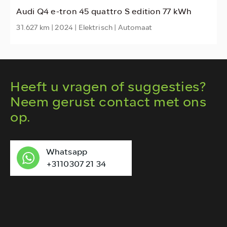
Audi Q4 e-tron 45 quattro S edition 77 kWh
31.627 km | 2024 | Elektrisch | Automaat
1
Heeft u vragen of suggesties?
Neem gerust contact met ons
op.
Whatsapp
+3110307 21 34