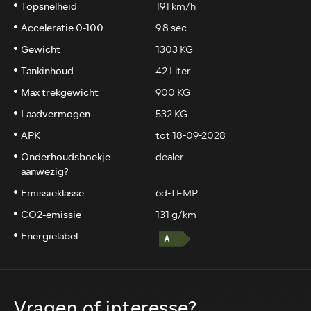
Topsnelheid
191 km/h
Acceleratie 0-100
9.8 sec.
Gewicht
1303 KG
Tankinhoud
42 Liter
Max trekgewicht
900 KG
Laadvermogen
532 KG
APK
tot 18-09-2028
Onderhoudsboekje
dealer
aanwezig?
Emissieklasse
6d-TEMP
CO2-emissie
131 g/km
Energielabel
Vragen of interesse?