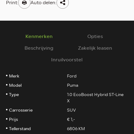
Print:
Auto delen:
Kenmerken
Opties
Beschrijving
Zakelijk leasen
Inruilvoorstel
Merk
Ford
Model
Puma
Type
1.0 EcoBoost Hybrid ST-Line
X
Carrosserie
SUV
Prijs
€ 1,-
Tellerstand
6806 KM