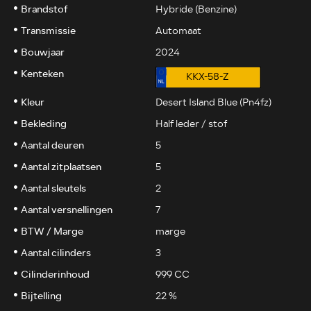
Brandstof
Hybride (Benzine)
Transmissie
Automaat
Bouwjaar
2024
Kenteken
KKX-58-Z
Kleur
Desert Island Blue (Pn4fz)
Bekleding
Half leder / stof
Aantal deuren
5
Aantal zitplaatsen
5
Aantal sleutels
2
Aantal versnellingen
7
BTW / Marge
marge
Aantal cilinders
3
Cilinderinhoud
999 CC
Bijtelling
22 %