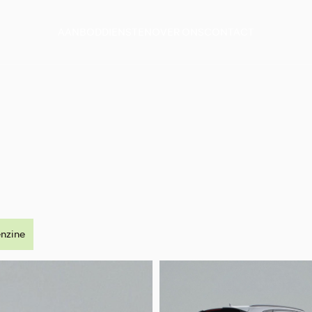
AANBOD
DIENSTEN
OVER ONS
CONTACT
nzine