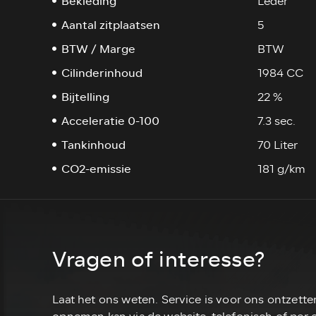
Bekleding
Leder
Aantal zitplaatsen
5
BTW / Marge
BTW
Cilinderinhoud
1984 CC
Bijtelling
22 %
Acceleratie 0-100
7.3 sec.
Tankinhoud
70 Liter
CO2-emissie
181 g/km
Vragen of interesse?
Laat het ons weten. Service is voor ons ontzette