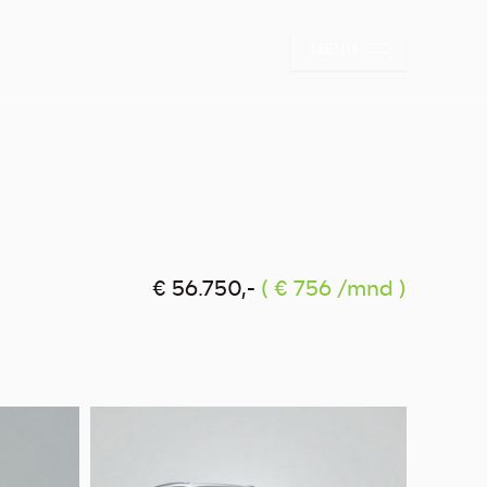
MENU
€ 56.750,-
( € 756 /mnd )