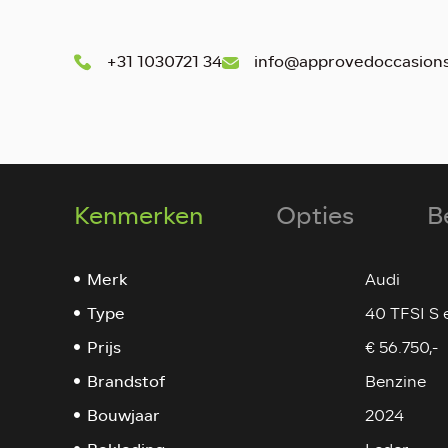
+31 1030721 34
info@approvedoccasions
Kenmerken
Opties
B
Merk
Audi
Type
40 TFSI S 
Prijs
€ 56.750,-
Brandstof
Benzine
Bouwjaar
2024