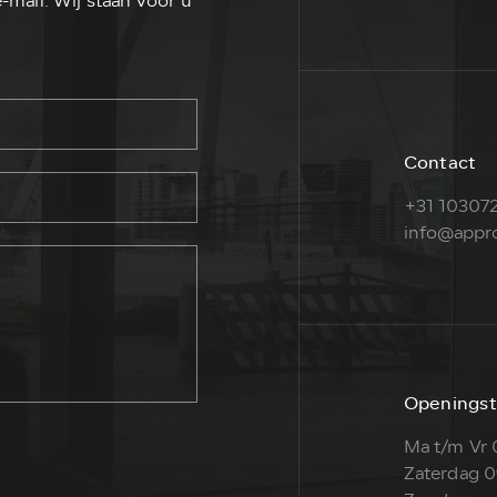
-mail. Wij staan voor u
Contact
+31 103072
info@appro
Openingst
Ma t/m Vr 
Zaterdag 0