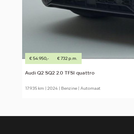
€ 54.950,-
€ 732 p.m.
Audi Q2 SQ2 2.0 TFSI quattro
17.935 km | 2024 | Benzine | Automaat