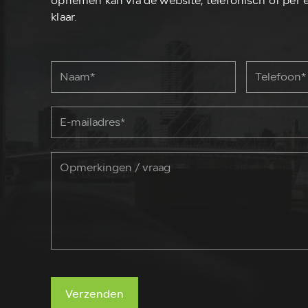
opnemen kan via de website, telefonisch of per e
klaar.
Verzenden