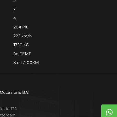
5
7
4
204 PK
223 km/h
1730 KG
6d-TEMP
8.6 L/100KM
Occasions B.V.
kade 173
tterdam