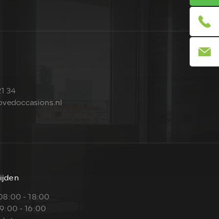
1 34
vedoccasions.nl
ijden
08:00 - 18:00
9:00 - 16:00