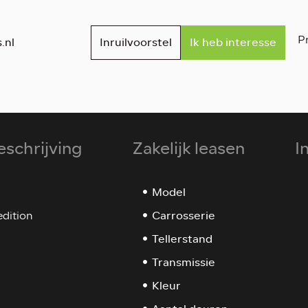
Pr
.nl
Inruilvoorstel
Ik heb interesse
eschrijving
Zakelijk leasen
I
Model
Carrosserie
edition
Tellerstand
Transmissie
Kleur