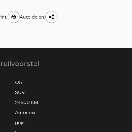
int:
Auto delen:
nruilvoorstel
Q5
SUV
24500 KM
Automaat
grijs